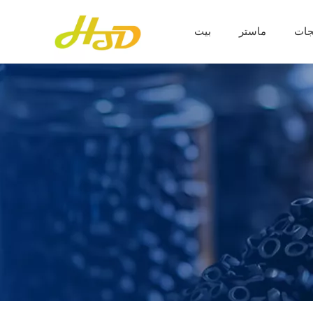
جات
ماستر
بيت