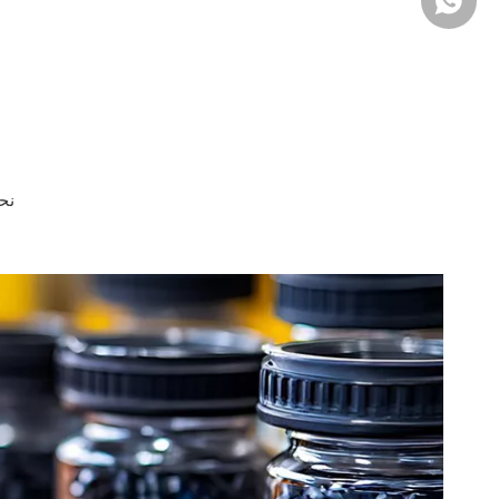
+86 1814473787
نح